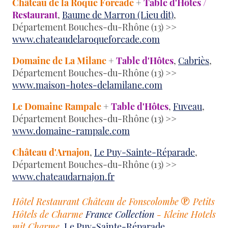
Château de la Roque Forcade
+
Table d'Hôtes /
Restaurant
,
Baume de Marron (Lieu dit)
,
Département Bouches-du-Rhône (13) >>
www.chateaudelaroqueforcade.com
Domaine de La Milane
+
Table d'Hôtes
,
Cabriès
,
Département Bouches-du-Rhône (13) >>
www.maison-hotes-delamilane.com
Le Domaine Rampale
+
Table d'Hôtes
,
Fuveau
,
Département Bouches-du-Rhône (13) >>
www.domaine-rampale.com
Château d'Arnajon
,
Le Puy-Sainte-Réparade
,
Département Bouches-du-Rhône (13) >>
www.chateaudarnajon.fr
℗
Hôtel Restaurant Château de Fonscolombe
Petits
Hôtels de Charme
France Collection
- Kleine Hotels
mit Charme
,
Le Puy-Sainte-Réparade
,