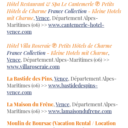
℗
Hôtel Restaurant & Spa Le Cantemerle
Petits
Hôtels de Charme
France Collection
- Kleine Hotels
mit Charme
,
Vence
, Département Alpes-
Maritimes (06) >>
www.cantemerle-hotel-
vence.com
℗
Hôtel Villa Roseraie
Petits Hôtels de Charme
France Collection
- Kleine Hotels mit Charme
,
Vence
, Département Alpes-Maritimes (06) >>
www.villaroseraie.com
La Bastide des Pins
,
Vence
, Département Alpes-
Maritimes (06) >>
www.bastidedespins-
vence.com
La Maison du Frêne
,
Vence
, Département Alpes-
Maritimes (06) >>
www.lamaisondufrene.com
Moulin de Boursac (Vacation Rental / Location