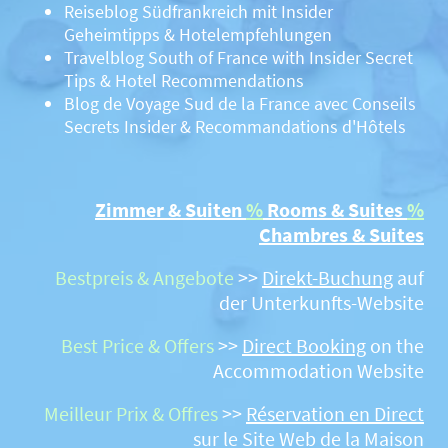
Reiseblog Südfrankreich mit Insider
Geheimtipps & Hotelempfehlungen
Travelblog South of France with Insider Secret
Tips & Hotel Recommendations
Blog de Voyage Sud de la France avec Conseils
Secrets Insider & Recommandations d'Hôtels
Zimmer & Suiten
%
Rooms & Suites
%
Chambres & Suites
Bestpreis
& Angebote
>>
Direkt-Buchung
auf
der Unterkunfts-Website
Best Price & Offers
>>
Direct Booking
on the
Accommodation Website
Meilleur Prix & Offres
>>
Réservation en Direct
sur le Site Web de la Maison