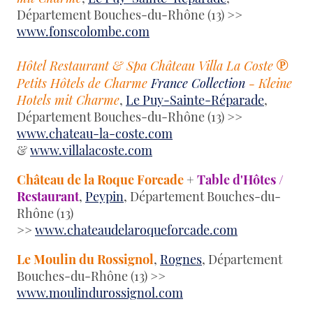
Département Bouches-du-Rhône (13) >>
www.fonscolombe.com
℗
Hôtel Restaurant & Spa Château Villa La Coste
Petits Hôtels de Charme
France Collection
- Kleine
Hotels mit Charme
,
Le Puy-Sainte-Réparade
,
Département Bouches-du-Rhône (13) >>
www.chateau-la-coste.com
&
www.villalacoste.com
Château de la Roque Forcade
+
Table d'Hôtes /
Restaurant
,
Peypin
, Département Bouches-du-
Rhône (13)
>>
www.chateaudelaroqueforcade.com
Le Moulin du Rossignol
,
Rognes
, Département
Bouches-du-Rhône (13) >>
www.moulindurossignol.com