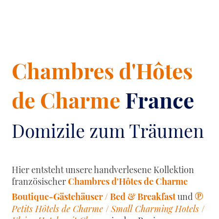
Chambres d'Hôtes
de Charme
France
Domizile zum Träumen
Hier entsteht unsere handverlesene Kollektion
französischer
Chambres d'Hôtes de Charme
℗
Boutique-Gästehäuser / Bed & Breakfast
und
Petits Hôtels de Charme
/
Small Charming Hotels
/