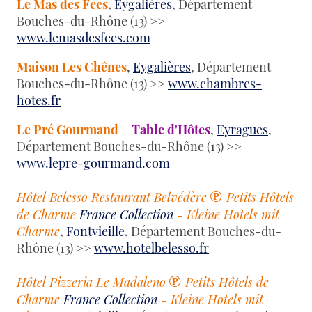
Le Mas des Fées
,
Eygalières
, Département
Bouches-du-Rhône (13) >>
www.lemasdesfees.com
Maison Les Chênes
,
Eygalières
, Département
Bouches-du-Rhône (13) >>
www.chambres-
hotes.fr
Le Pré Gourmand
+
Table d'Hôtes
,
Eyragues
,
Département Bouches-du-Rhône (13) >>
www.lepre-gourmand.com
℗
Hôtel Belesso Restaurant Belvédère
Petits Hôtels
de Charme
France Collection
- Kleine Hotels mit
Charme
,
Fontvieille
, Département Bouches-du-
Rhône (13) >>
www.hotelbelesso.fr
℗
Hôtel Pizzeria Le Madaleno
Petits Hôtels de
Charme
France Collection
- Kleine Hotels mit