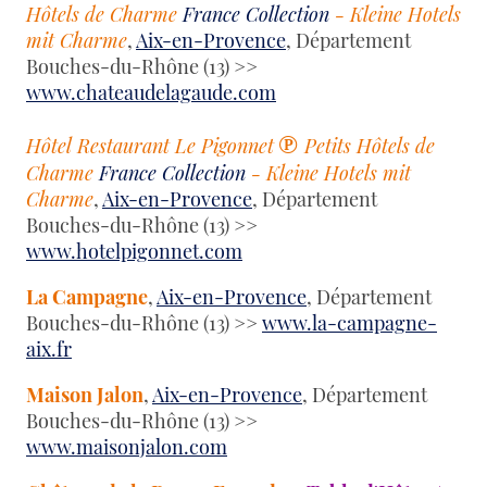
Hôtels de Charme
France Collection
- Kleine Hotels
mit Charme
,
Aix-en-Provence
, Département
Bouches-du-Rhône (13) >>
www.chateaudelagaude.com
℗
Hôtel Restaurant Le Pigonnet
Petits Hôtels de
Charme
France Collection
- Kleine Hotels mit
Charme
,
Aix-en-Provence
, Département
Bouches-du-Rhône (13) >>
www.hotelpigonnet.com
La Campagne
,
Aix-en-Provence
, Département
Bouches-du-Rhône (13) >>
www.la-campagne-
aix.fr
Maison Jalon
,
Aix-en-Provence
, Département
Bouches-du-Rhône (13) >>
www.maisonjalon.com