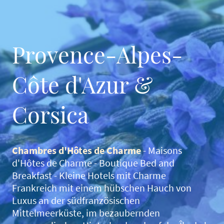
Provence-Alpes-
Côte d'Azur &
Corsica
Chambres d'Hôtes de Charme
- Maisons
d'Hôtes de Charme - Boutique
Bed and
Breakfast - Kleine Hotels mit Charme
Frankreich mit einem hübschen Hauch von
Luxus
an der südfranzösischen
Mittelmeerküste, im bezaubernden