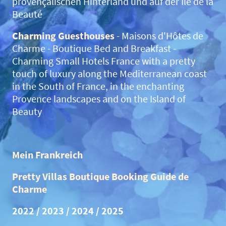
provençalischen Hinterland und auf der Île de la
Beauté
Charming Guesthouses
- Maisons d'Hôtes de
Charme - Boutique
Bed and Breakfast -
Charming Small Hotels France
with a pretty
touch of luxury
along the Mediterranean coast
in the South of France, in the enchanting
Provence landscapes and on the Island of
Beauty
Mein Frankreich
Pretty Villas Boutique Booking Guide de
Charme
2022 / 2023
/ 2024 / 2025