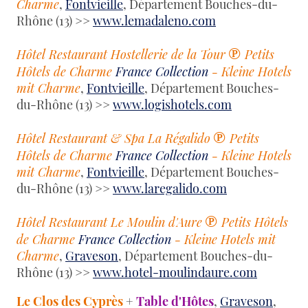
Charme
,
Fontvieille
, Département Bouches-du-
Rhône (13) >>
www.lemadaleno.com
℗
Hôtel Restaurant Hostellerie de la Tour
Petits
Hôtels de Charme
France Collection
- Kleine Hotels
mit Charme
,
Fontvieille
, Département Bouches-
du-Rhône (13) >>
www.logishotels.com
℗
Hôtel Restaurant & Spa La Régalido
Petits
Hôtels de Charme
France Collection
- Kleine Hotels
mit Charme
,
Fontvieille
, Département Bouches-
du-Rhône (13) >>
www.laregalido.com
℗
Hôtel Restaurant Le Moulin d'Aure
Petits Hôtels
de Charme
France Collection
- Kleine Hotels mit
Charme
,
Graveson
, Département Bouches-du-
Rhône (13) >>
www.hotel-moulindaure.com
Le Clos des Cyprès
+
Table d'Hôtes
,
Graveson
,