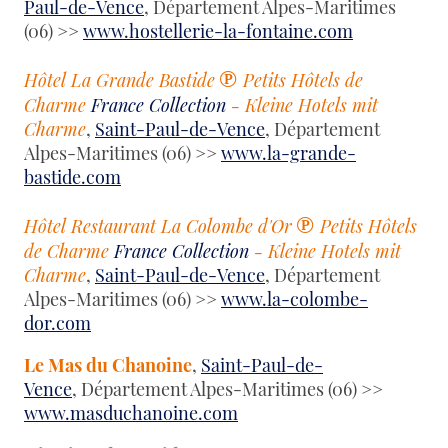
Paul-de-Vence
, Département Alpes-Maritimes
(06) >>
www.hostellerie-la-fontaine.com
℗
Hôtel La Grande Bastide
Petits Hôtels de
Charme
France Collection
- Kleine Hotels mit
Charme
,
Saint-Paul-de-Vence
, Département
Alpes-Maritimes (06) >>
www.la-grande-
bastide.com
℗
Hôtel Restaurant La Colombe d'Or
Petits Hôtels
de Charme
France Collection
- Kleine Hotels mit
Charme
,
Saint-Paul-de-Vence
, Département
Alpes-Maritimes (06) >>
www.la-colombe-
dor.com
Le Mas du Chanoine
,
Saint-Paul-de-
Vence
, Département Alpes-Maritimes (06) >>
www.masduchanoine.com