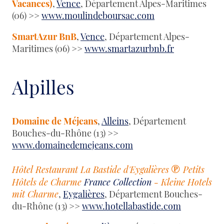
Vacances)
,
Vence
, Département Alpes-Maritimes
(06) >>
www.moulindeboursac.com
SmartAzur BnB
,
Vence
, Département Alpes-
Maritimes (06) >>
www.smartazurbnb.fr
Alpilles
Domaine de Méjeans
,
Alleins
, Département
Bouches-du-Rhône (13) >>
www.domainedemejeans.com
℗
Hôtel Restaurant La Bastide d'Eygalières
Petits
Hôtels de Charme
France Collection
- Kleine Hotels
mit Charme
,
Eygalières
, Département Bouches-
du-Rhône (13) >>
www.hotellabastide.com