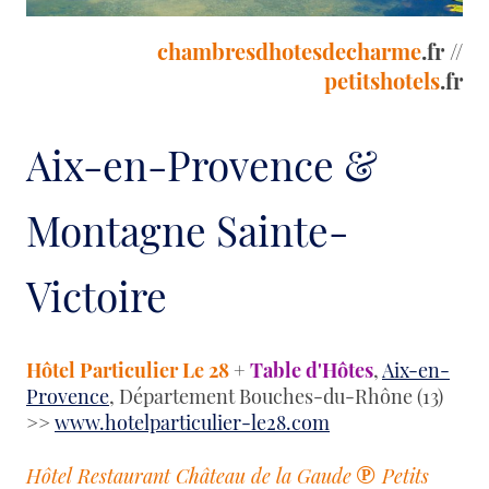
chambresdhotesdecharme
.fr //
petitshotels
.fr
Aix-en-Provence &
Montagne Sainte-
Victoire
Hôtel Particulier Le 28
+
Table d'Hôtes
,
Aix-en-
Provence
, Département Bouches-du-Rhône (13)
>>
www.hotelparticulier-le28.com
℗
Hôtel Restaurant Château de la Gaude
Petits