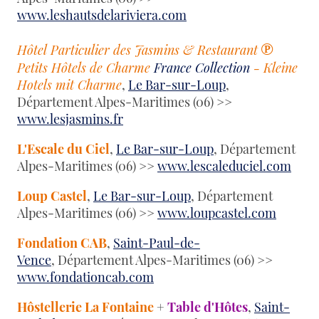
www.leshautsdelariviera.com
℗
Hôtel Particulier des Jasmins & Restaurant
Petits Hôtels de Charme
France Collection
- Kleine
Hotels mit Charme
,
Le Bar-sur-Loup
,
Département Alpes-Maritimes (06) >>
www.lesjasmins.fr
L'Escale du Ciel
,
Le Bar-sur-Loup
, Département
Alpes-Maritimes (06) >>
www.lescaleduciel.com
Loup Castel
,
Le Bar-sur-Loup
, Département
Alpes-Maritimes (06) >>
www.loupcastel.com
Fondation CAB
,
Saint-Paul-de-
Vence
, Département Alpes-Maritimes (06) >>
www.fondationcab.com
Hôstellerie La Fontaine
+
Table d'Hôtes
,
Saint-