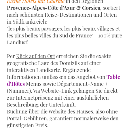
Kleine Hotels mit Charme
in den Regionen
Provence-Alpes-Côte d'Azur & Corsica
, sortiert
nach schönsten Reise-Destinationen und Orten
in Südfrankreich:
"les plus beaux paysages, les plus beaux villages et
les plus belles villes du Sud de France" - 100% pure
Landlust!
Per
Klick auf den Ort
erreichen Sie die exakte
geografische Lage des Domizils auf einer
interaktiven Landkarte. Ergänzende
Informationen umfasssen das Angebot von
Table
d'Hôtes
Menüs sowie Département-Name +
(Nummer). Via
Website-Link
gelangen Sie direkt
zur Internetpräsenz mit einer ausführlichen
Beschreibung der Unterkunft.
Buchung über die Website des Hauses, also ohne
Portal-Gebühren, garantiert normalerweise den
günstigsten Preis.