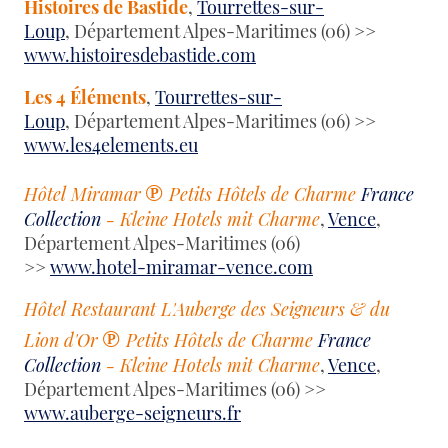
Histoires de Bastide
,
Tourrettes-sur-
Loup
, Département Alpes-Maritimes (06) >>
www.histoiresdebastide.com
Les 4 Éléments
,
Tourrettes-sur-
Loup
, Département Alpes-Maritimes (06) >>
www.les4elements.eu
℗
Hôtel Miramar
Petits Hôtels de Charme
France
Collection
- Kleine Hotels mit Charme
,
Vence
,
Département Alpes-Maritimes (06)
>>
www.hotel-miramar-vence.com
Hôtel Restaurant L'Auberge des Seigneurs & du
℗
Lion d'Or
Petits Hôtels de Charme
France
Collection
- Kleine Hotels mit Charme
,
Vence
,
Département Alpes-Maritimes (06) >>
www.auberge-seigneurs.fr