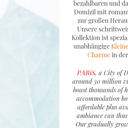
bezahlbaren und da
Domizil mit romant
zur großen Herau
Unsere schrittwei
Kollektion ist spezia
unabhängige
Klein
Charme
in de
A
P
RiS
, a City of
around 30 million vi
boast thousands of h
accommodation bot
affordable plus av
ambiance can thus 
Our gradually grow