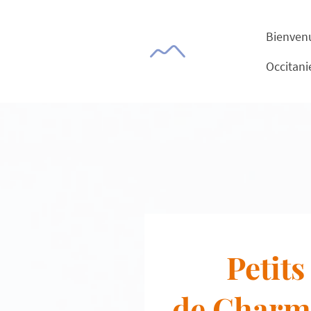
Bienven
Petits
de Charm