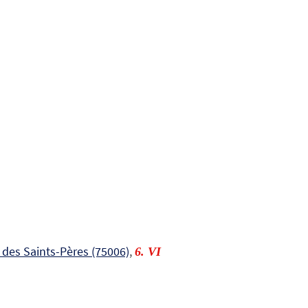
 des Saints-Pères (75006)
,
6. VI