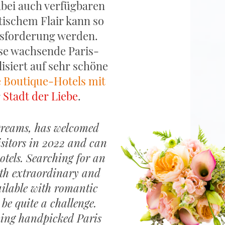
bei auch verfügbaren
ischem Flair kann so
sforderung werden.
se wachsende Paris-
lisiert auf sehr schöne
e Boutique-Hotels
mit
r
Stadt der Liebe
.
 Dreams, has welcomed
sitors in 2022 and can
otels. Searching for an
h extraordinary and
ailable with romantic
be quite a challenge.
ing handpicked Paris