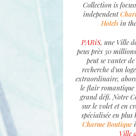
Collection is focu
independent
Char
Hotels
in th
A
P
RiS
, une Ville d
peus près 30 millions
peut se vanter de 
recherche d'un lo
extraordinaire, abord
le flair romantique
grand défi. Notre Co
sur le volet et en c
spécialisée en plu
Charme Boutique
i
Ville