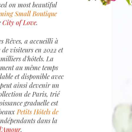
ssed on most beautiful
ming Small Boutique
e
City of Love
.
es Rêves, a accueilli à
 de visiteurs en 2022 et
milliers d'hôtels. La
gement au même temps
able et disponible avec
 peut ainsi devenir un
llection de Paris, trié
roissance graduelle est
s beaux
Petits
Hôtels
de
ndépendants dans la
 d'Amour
.