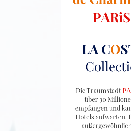
A
P
RiS
LA C
O
S
Collect
Die Traumstadt
P
über 30 Million
empfangen und kan
Hotels aufwarten. 
außergewöhnliche