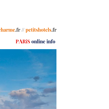
charme
.fr //
petitshotels
.fr
A
P
RiS
online info